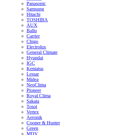
Panasonic
Samsung
Hitachi
TOSHIBA
AUX
Ballu
Carrier
Chigo
Electrolux
General Climate
Hyundai
IGC
Kentatsu
Lessar
Midea
NeoClima
Pioneer
Royal Clima
Sakata
Tosot
Vertex
Aeronik
Cooper & Hunter
Green
MDV