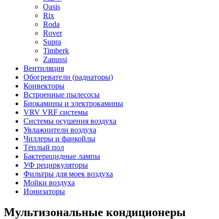
Oasis
Rix
Roda
Rover
Supra
Timberk
Zanussi
Вентиляция
Обогреватели (радиаторы)
Конвекторы
Встроенные пылесосы
Биокамины и электрокамины
VRV VRF системы
Системы осушения воздуха
Увлажнители воздуха
Чиллеры и фанкойлы
Тёплый пол
Бактерицидные лампы
УФ рециркуляторы
Фильтры для моек воздуха
Мойки воздуха
Ионизаторы
Мультизональные кондиционеры