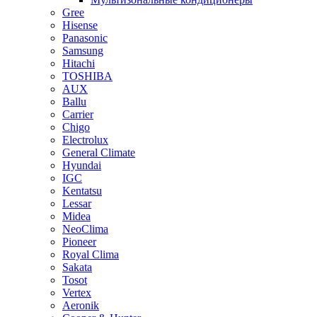
Gree
Hisense
Panasonic
Samsung
Hitachi
TOSHIBA
AUX
Ballu
Carrier
Chigo
Electrolux
General Climate
Hyundai
IGC
Kentatsu
Lessar
Midea
NeoClima
Pioneer
Royal Clima
Sakata
Tosot
Vertex
Aeronik