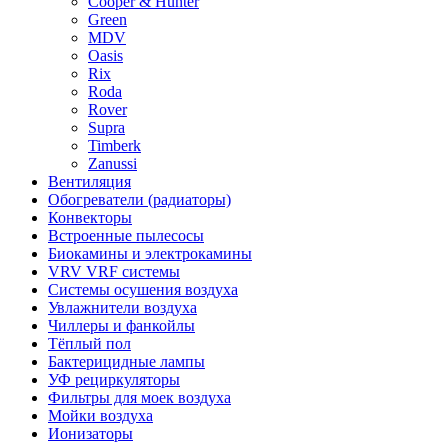
Cooper & Hunter
Green
MDV
Oasis
Rix
Roda
Rover
Supra
Timberk
Zanussi
Вентиляция
Обогреватели (радиаторы)
Конвекторы
Встроенные пылесосы
Биокамины и электрокамины
VRV VRF системы
Системы осушения воздуха
Увлажнители воздуха
Чиллеры и фанкойлы
Тёплый пол
Бактерицидные лампы
УФ рециркуляторы
Фильтры для моек воздуха
Мойки воздуха
Ионизаторы