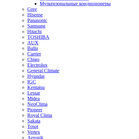
Мультизональные кондиционеры
Gree
Hisense
Panasonic
Samsung
Hitachi
TOSHIBA
AUX
Ballu
Carrier
Chigo
Electrolux
General Climate
Hyundai
IGC
Kentatsu
Lessar
Midea
NeoClima
Pioneer
Royal Clima
Sakata
Tosot
Vertex
Aeronik