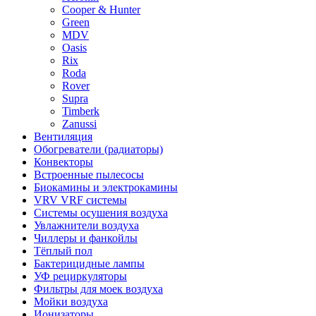
Cooper & Hunter
Green
MDV
Oasis
Rix
Roda
Rover
Supra
Timberk
Zanussi
Вентиляция
Обогреватели (радиаторы)
Конвекторы
Встроенные пылесосы
Биокамины и электрокамины
VRV VRF системы
Системы осушения воздуха
Увлажнители воздуха
Чиллеры и фанкойлы
Тёплый пол
Бактерицидные лампы
УФ рециркуляторы
Фильтры для моек воздуха
Мойки воздуха
Ионизаторы