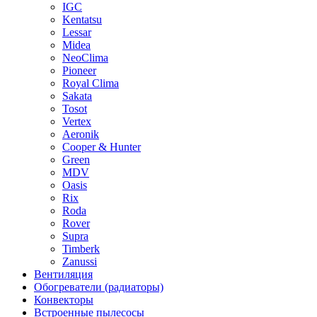
IGC
Kentatsu
Lessar
Midea
NeoClima
Pioneer
Royal Clima
Sakata
Tosot
Vertex
Aeronik
Cooper & Hunter
Green
MDV
Oasis
Rix
Roda
Rover
Supra
Timberk
Zanussi
Вентиляция
Обогреватели (радиаторы)
Конвекторы
Встроенные пылесосы