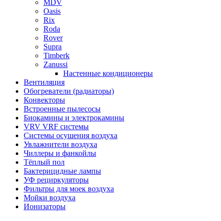
MDV
Oasis
Rix
Roda
Rover
Supra
Timberk
Zanussi
Настенные кондиционеры
Вентиляция
Обогреватели (радиаторы)
Конвекторы
Встроенные пылесосы
Биокамины и электрокамины
VRV VRF системы
Системы осушения воздуха
Увлажнители воздуха
Чиллеры и фанкойлы
Тёплый пол
Бактерицидные лампы
УФ рециркуляторы
Фильтры для моек воздуха
Мойки воздуха
Ионизаторы