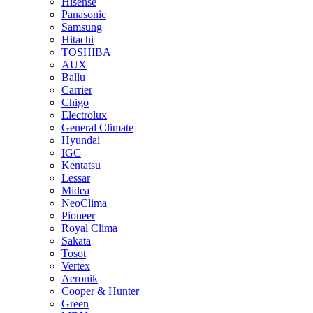
Hisense
Panasonic
Samsung
Hitachi
TOSHIBA
AUX
Ballu
Carrier
Chigo
Electrolux
General Climate
Hyundai
IGC
Kentatsu
Lessar
Midea
NeoClima
Pioneer
Royal Clima
Sakata
Tosot
Vertex
Aeronik
Cooper & Hunter
Green