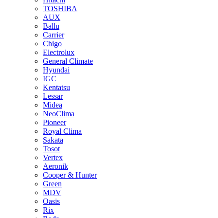
TOSHIBA
AUX
Ballu
Carrier
Chigo
Electrolux
General Climate
Hyundai
IGC
Kentatsu
Lessar
Midea
NeoClima
Pioneer
Royal Clima
Sakata
Tosot
Vertex
Aeronik
Cooper & Hunter
Green
MDV
Oasis
Rix