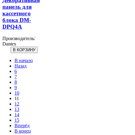
Декоративная
панель для
кассетного
блока DM-
DPQ4A
Производитель:
Dantex
В начало
Назад
6
7
8
9
10
11
12
13
14
15
Вперёд
В конец