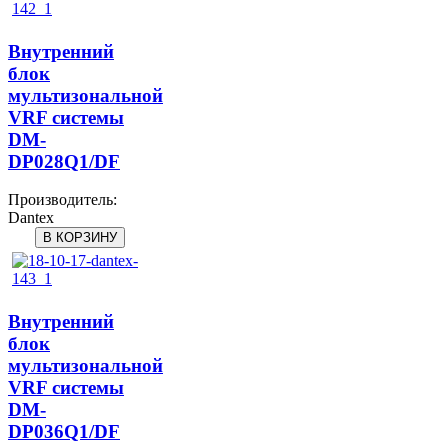
Внутренний
блок
мультизональной
VRF системы
DM-
DP028Q1/DF
Производитель:
Dantex
Внутренний
блок
мультизональной
VRF системы
DM-
DP036Q1/DF