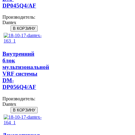
DP045Q4/AF
Производитель:
Dantex
Внутренний
блок
мультизональной
VRF системы
DM-
DP056Q4/AF
Производитель:
Dantex