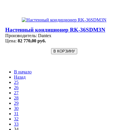
Настенный кондиционер RK-36SDM3N
Производитель:
Dantex
Цена:
82 770,00 руб.
В начало
Назад
25
26
27
28
29
30
31
32
33
34