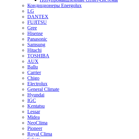
Кондиционеры Energolux
LG
DANTEX
FUJITSU
Gree
Hisense
Panasonic
Samsung
Hitachi
TOSHIBA
AUX
Ballu
Carrier
Chigo
Electrolux
General Climate
Hyundai
IGC
Kentatsu
Lessar
Midea
NeoClima
Pioneer
Royal Clima