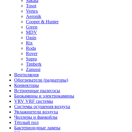
Sakata
Tosot
Vertex
Aeronik
Cooper & Hunter
Green
MDV
Oasis
Rix
Roda
Rover
Supra
Timberk
Zanussi
Вентиляция
Обогреватели (радиаторы)
Конвекторы
Встроенные пылесосы
Биокамины и электрокамины
VRV VRF системы
Системы осушения воздуха
Увлажнители воздуха
Чиллеры и фанкойлы
Тёплый пол
Бактерицидные лампы