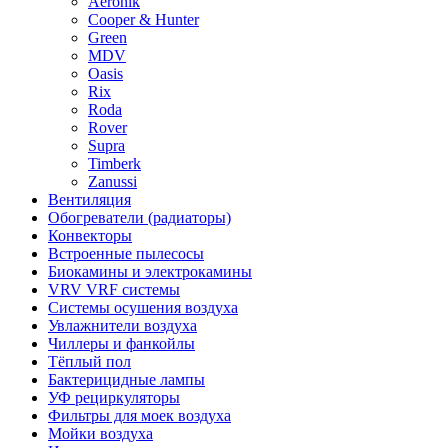
Aeronik
Cooper & Hunter
Green
MDV
Oasis
Rix
Roda
Rover
Supra
Timberk
Zanussi
Вентиляция
Обогреватели (радиаторы)
Конвекторы
Встроенные пылесосы
Биокамины и электрокамины
VRV VRF системы
Системы осушения воздуха
Увлажнители воздуха
Чиллеры и фанкойлы
Тёплый пол
Бактерицидные лампы
УФ рециркуляторы
Фильтры для моек воздуха
Мойки воздуха