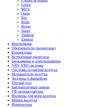
Cooper & Hunter
Green
MDV
Oasis
Rix
Roda
Rover
Supra
Timberk
Zanussi
Вентиляция
Обогреватели (радиаторы)
Конвекторы
Встроенные пылесосы
Биокамины и электрокамины
VRV VRF системы
Системы осушения воздуха
Увлажнители воздуха
Чиллеры и фанкойлы
Тёплый пол
Бактерицидные лампы
УФ рециркуляторы
Фильтры для моек воздуха
Мойки воздуха
Ионизаторы