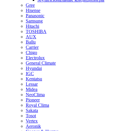
Gree
Hisense
Panasonic
Samsung
Hitachi
TOSHIBA
AUX
Ballu
Carrier
Chigo
Electrolux
General Climate
Hyundai
IGC
Kentatsu
Lessar
Midea
NeoClima
Pioneer
Royal Clima
Sakata
Tosot
Vertex
Aeronik