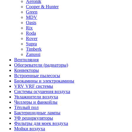
Aeronik
Cooper & Hunter
Green
MDV
Oasis
Rix
Roda
Rover
Supra
Timberk
Zanussi
Вентиляция
Обогреватели (радиаторы)
Конвекторы
Встроенные пылесосы
Биокамины и электрокамины
VRV VRF системы
Системы осушения воздуха
Увлажнители воздуха
Чиллеры и фанкойлы
Тёплый пол
Бактерицидные лампы
УФ рециркуляторы
Фильтры для моек воздуха
Мойки воздуха