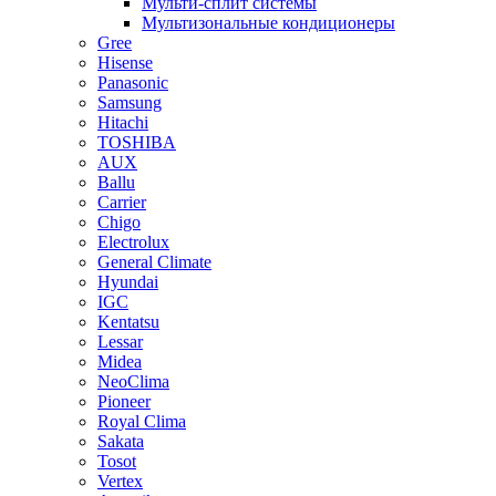
Мульти-сплит системы
Мультизональные кондиционеры
Gree
Hisense
Panasonic
Samsung
Hitachi
TOSHIBA
AUX
Ballu
Carrier
Chigo
Electrolux
General Climate
Hyundai
IGC
Kentatsu
Lessar
Midea
NeoClima
Pioneer
Royal Clima
Sakata
Tosot
Vertex