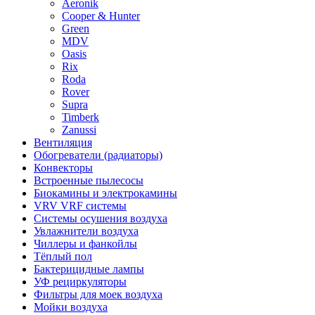
Aeronik
Cooper & Hunter
Green
MDV
Oasis
Rix
Roda
Rover
Supra
Timberk
Zanussi
Вентиляция
Обогреватели (радиаторы)
Конвекторы
Встроенные пылесосы
Биокамины и электрокамины
VRV VRF системы
Системы осушения воздуха
Увлажнители воздуха
Чиллеры и фанкойлы
Тёплый пол
Бактерицидные лампы
УФ рециркуляторы
Фильтры для моек воздуха
Мойки воздуха