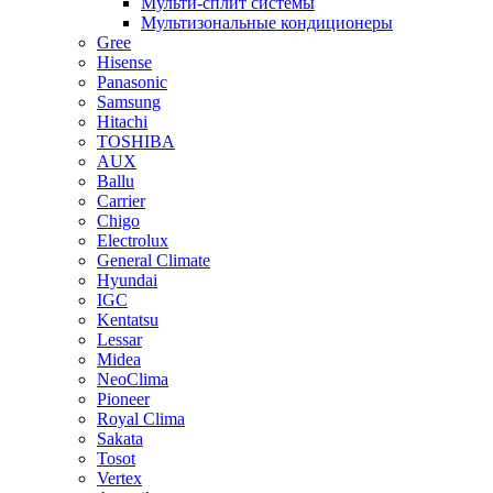
Мульти-сплит системы
Мультизональные кондиционеры
Gree
Hisense
Panasonic
Samsung
Hitachi
TOSHIBA
AUX
Ballu
Carrier
Chigo
Electrolux
General Climate
Hyundai
IGC
Kentatsu
Lessar
Midea
NeoClima
Pioneer
Royal Clima
Sakata
Tosot
Vertex