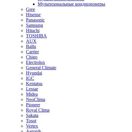
Мультизональные кондиционеры
Gree
Hisense
Panasonic
Samsung
Hitachi
TOSHIBA
AUX
Ballu
Carrier
Chigo
Electrolux
General Climate
Hyundai
IGC
Kentatsu
Lessar
Midea
NeoClima
Pioneer
Royal Clima
Sakata
Tosot
Vertex
Aeronik