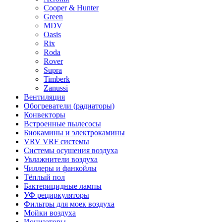
Cooper & Hunter
Green
MDV
Oasis
Rix
Roda
Rover
Supra
Timberk
Zanussi
Вентиляция
Обогреватели (радиаторы)
Конвекторы
Встроенные пылесосы
Биокамины и электрокамины
VRV VRF системы
Системы осушения воздуха
Увлажнители воздуха
Чиллеры и фанкойлы
Тёплый пол
Бактерицидные лампы
УФ рециркуляторы
Фильтры для моек воздуха
Мойки воздуха
Ионизаторы