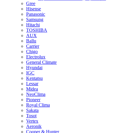
Gree
Hisense
Panasonic
Samsung
Hitachi
TOSHIBA
AUX
Ballu
Carrier
Chigo
Electrolux
General Climate
Hyundai
IGC
Kentatsu
Lessar
Midea
NeoClima
Pioneer
Royal Clima
Sakata
Tosot
Vertex
Aeronik
Cooper & Hunter