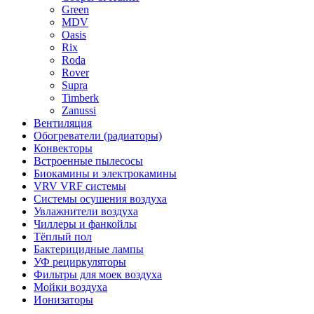
Green
MDV
Oasis
Rix
Roda
Rover
Supra
Timberk
Zanussi
Вентиляция
Обогреватели (радиаторы)
Конвекторы
Встроенные пылесосы
Биокамины и электрокамины
VRV VRF системы
Системы осушения воздуха
Увлажнители воздуха
Чиллеры и фанкойлы
Тёплый пол
Бактерицидные лампы
УФ рециркуляторы
Фильтры для моек воздуха
Мойки воздуха
Ионизаторы