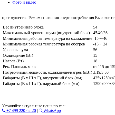
Фото и видео
преимущества Режим снижения энергопотребления Высокое ста
Вес внутреннего блока
54
Максимальный уровень шума (внутренний блок)
45/40/36
Минимальная рабочая температура на охлаждение
-15~+46
Минимальная рабочая температура на обогрев
-15~+24
Уровень шума
56
Охлаждение (Вт)
15
Нагрев (Вт)
18
Рек. Площадь м.кв
от 115 до 15
Потребляемая мощность, охлаждение/нагрев (кВт)
3.19/3.50
Габариты (В x Ш x Г), внутренний блок (мм)
425x1250x4
Габариты (В x Ш x Г), наружный блок (мм)
1290x900x3
Уточняйте актуальные цены по тел:
+7 499 220-62-20
|
WhatsАpp