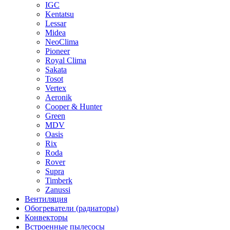
IGC
Kentatsu
Lessar
Midea
NeoClima
Pioneer
Royal Clima
Sakata
Tosot
Vertex
Aeronik
Cooper & Hunter
Green
MDV
Oasis
Rix
Roda
Rover
Supra
Timberk
Zanussi
Вентиляция
Обогреватели (радиаторы)
Конвекторы
Встроенные пылесосы