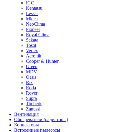
IGC
Kentatsu
Lessar
Midea
NeoClima
Pioneer
Royal Clima
Sakata
Tosot
Vertex
Aeronik
Cooper & Hunter
Green
MDV
Oasis
Rix
Roda
Rover
Supra
Timberk
Zanussi
Вентиляция
Обогреватели (радиаторы)
Конвекторы
Встроенные пылесосы