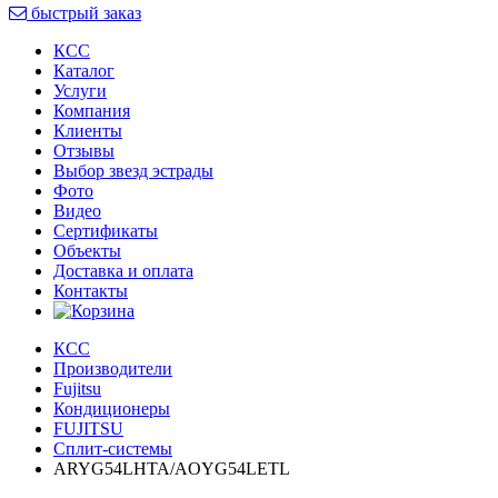
быстрый заказ
КСС
Каталог
Услуги
Компания
Клиенты
Oтзывы
Выбор звезд эстрады
Фото
Видео
Сертификаты
Объекты
Доставка и оплата
Контакты
КСС
Производители
Fujitsu
Кондиционеры
FUJITSU
Сплит-системы
ARYG54LHTA/AOYG54LETL