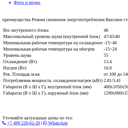
Фото и видео
преимущества Режим снижения энергопотребления Высокое ста
Вес внутреннего блока
46
Максимальный уровень шума (внутренний блок)
47/43/40
Минимальная рабочая температура на охлаждение
-15~46
Минимальная рабочая температура на обогрев
-15~24
Уровень шума
55
Охлаждение (Вт)
13.4
Нагрев (Вт)
16.0
Рек. Площадь м.кв
от 100 до 14
Потребляемая мощность, охлаждение/нагрев (кВт)
2.81/3.41
Габариты (В x Ш x Г), внутренний блок (мм)
400x1050x5
Габариты (В x Ш x Г), наружный блок (мм)
1290x900x3
Уточняйте актуальные цены по тел:
+7 499 220-62-20
|
WhatsАpp