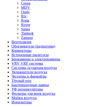
Green
MDV
Oasis
Rix
Roda
Rover
Supra
Timberk
Zanussi
Вентиляция
Обогреватели (радиаторы)
Конвекторы
Встроенные пылесосы
Биокамины и электрокамины
VRV VRF системы
Системы осушения воздуха
Увлажнители воздуха
Чиллеры и фанкойлы
Тёплый пол
Бактерицидные лампы
УФ рециркуляторы
Фильтры для моек воздуха
Мойки воздуха
Ионизаторы