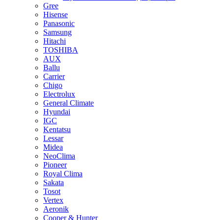
Gree
Hisense
Panasonic
Samsung
Hitachi
TOSHIBA
AUX
Ballu
Carrier
Chigo
Electrolux
General Climate
Hyundai
IGC
Kentatsu
Lessar
Midea
NeoClima
Pioneer
Royal Clima
Sakata
Tosot
Vertex
Aeronik
Cooper & Hunter