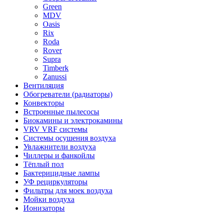
Green
MDV
Oasis
Rix
Roda
Rover
Supra
Timberk
Zanussi
Вентиляция
Обогреватели (радиаторы)
Конвекторы
Встроенные пылесосы
Биокамины и электрокамины
VRV VRF системы
Системы осушения воздуха
Увлажнители воздуха
Чиллеры и фанкойлы
Тёплый пол
Бактерицидные лампы
УФ рециркуляторы
Фильтры для моек воздуха
Мойки воздуха
Ионизаторы