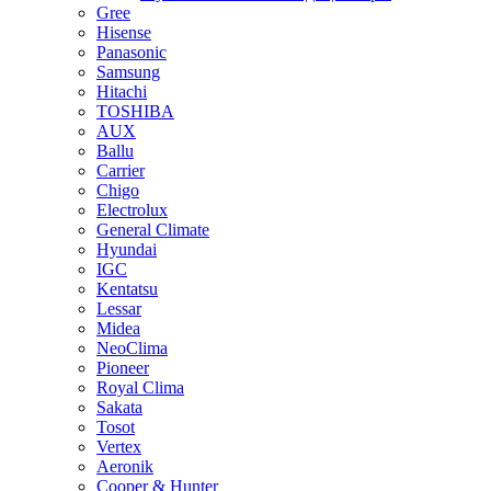
Gree
Hisense
Panasonic
Samsung
Hitachi
TOSHIBA
AUX
Ballu
Carrier
Chigo
Electrolux
General Climate
Hyundai
IGC
Kentatsu
Lessar
Midea
NeoClima
Pioneer
Royal Clima
Sakata
Tosot
Vertex
Aeronik
Cooper & Hunter