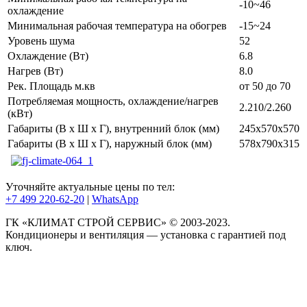
-10~46
охлаждение
Минимальная рабочая температура на обогрев
-15~24
Уровень шума
52
Охлаждение (Вт)
6.8
Нагрев (Вт)
8.0
Рек. Площадь м.кв
от 50 до 70
Потребляемая мощность, охлаждение/нагрев
2.210/2.260
(кВт)
Габариты (В x Ш x Г), внутренний блок (мм)
245x570x570
Габариты (В x Ш x Г), наружный блок (мм)
578x790x315
Уточняйте актуальные цены по тел:
+7 499 220-62-20
|
WhatsАpp
ГК «КЛИМАТ СТРОЙ СЕРВИС» © 2003-2023.
Кондиционеры и вентиляция — установка с гарантией под
ключ.