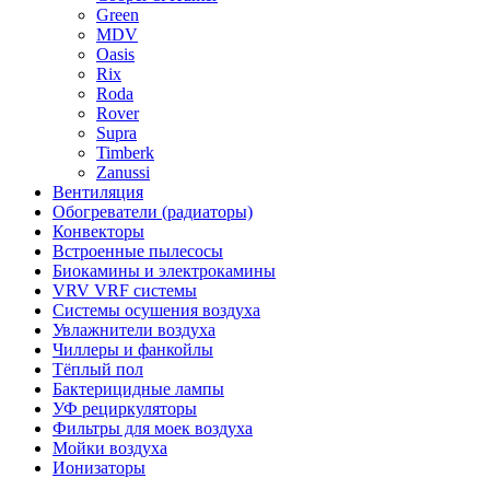
Green
MDV
Oasis
Rix
Roda
Rover
Supra
Timberk
Zanussi
Вентиляция
Обогреватели (радиаторы)
Конвекторы
Встроенные пылесосы
Биокамины и электрокамины
VRV VRF системы
Системы осушения воздуха
Увлажнители воздуха
Чиллеры и фанкойлы
Тёплый пол
Бактерицидные лампы
УФ рециркуляторы
Фильтры для моек воздуха
Мойки воздуха
Ионизаторы