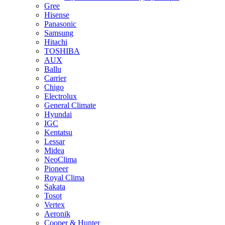
Gree
Hisense
Panasonic
Samsung
Hitachi
TOSHIBA
AUX
Ballu
Carrier
Chigo
Electrolux
General Climate
Hyundai
IGC
Kentatsu
Lessar
Midea
NeoClima
Pioneer
Royal Clima
Sakata
Tosot
Vertex
Aeronik
Cooper & Hunter