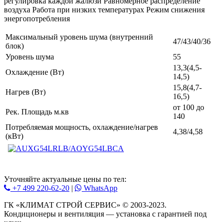
регулировка каждой жалюзи Равномерное распределение
воздуха Работа при низких температурах Режим снижения
энергопотребления
Максимальный уровень шума (внутренний
47/43/40/36
блок)
Уровень шума
55
13,3(4,5-
Охлаждение (Вт)
14,5)
15,8(4,7-
Нагрев (Вт)
16,5)
от 100 до
Рек. Площадь м.кв
140
Потребляемая мощность, охлаждение/нагрев
4,38/4,58
(кВт)
Уточняйте актуальные цены по тел:
+7 499 220-62-20
|
WhatsАpp
ГК «КЛИМАТ СТРОЙ СЕРВИС» © 2003-2023.
Кондиционеры и вентиляция — установка с гарантией под