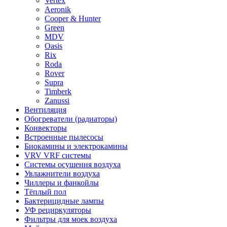
Vertex
Aeronik
Cooper & Hunter
Green
MDV
Oasis
Rix
Roda
Rover
Supra
Timberk
Zanussi
Вентиляция
Обогреватели (радиаторы)
Конвекторы
Встроенные пылесосы
Биокамины и электрокамины
VRV VRF системы
Системы осушения воздуха
Увлажнители воздуха
Чиллеры и фанкойлы
Тёплый пол
Бактерицидные лампы
УФ рециркуляторы
Фильтры для моек воздуха