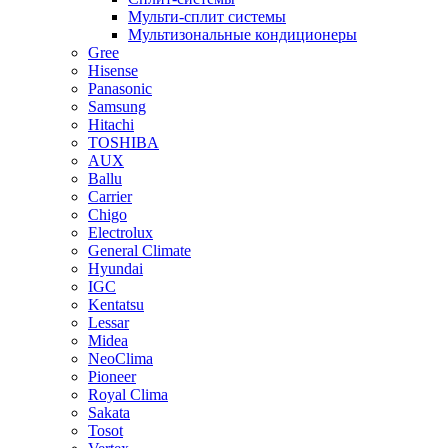
Мульти-сплит системы
Мультизональные кондиционеры
Gree
Hisense
Panasonic
Samsung
Hitachi
TOSHIBA
AUX
Ballu
Carrier
Chigo
Electrolux
General Climate
Hyundai
IGC
Kentatsu
Lessar
Midea
NeoClima
Pioneer
Royal Clima
Sakata
Tosot