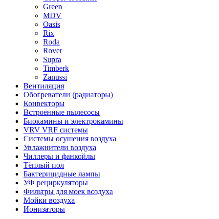
Green
MDV
Oasis
Rix
Roda
Rover
Supra
Timberk
Zanussi
Вентиляция
Обогреватели (радиаторы)
Конвекторы
Встроенные пылесосы
Биокамины и электрокамины
VRV VRF системы
Системы осушения воздуха
Увлажнители воздуха
Чиллеры и фанкойлы
Тёплый пол
Бактерицидные лампы
УФ рециркуляторы
Фильтры для моек воздуха
Мойки воздуха
Ионизаторы