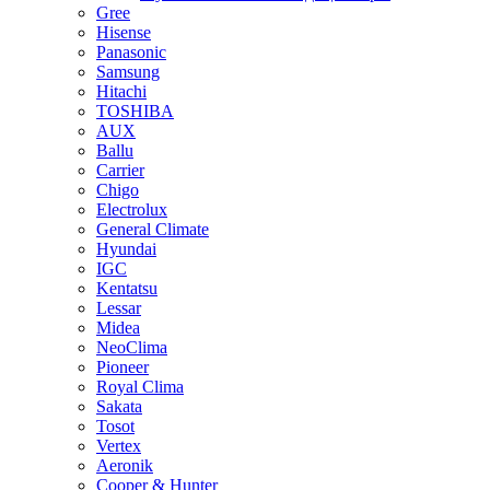
Gree
Hisense
Panasonic
Samsung
Hitachi
TOSHIBA
AUX
Ballu
Carrier
Chigo
Electrolux
General Climate
Hyundai
IGC
Kentatsu
Lessar
Midea
NeoClima
Pioneer
Royal Clima
Sakata
Tosot
Vertex
Aeronik
Cooper & Hunter