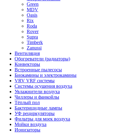
Green
MDV
Oasis
Rix
Roda
Rover
Supra
Timberk
Zanussi
Вентиляция
Обогреватели (радиаторы)
Конвекторы
Встроенные пылесосы
Биокамины и электрокамины
VRV VRF системы
Системы осушения воздуха
Увлажнители воздуха
Чиллеры и фанкойлы
Тёплый пол
Бактерицидные лампы
УФ рециркуляторы
Фильтры для моек воздуха
Мойки воздуха
Ионизаторы