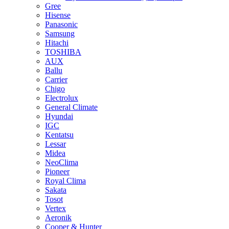
Gree
Hisense
Panasonic
Samsung
Hitachi
TOSHIBA
AUX
Ballu
Carrier
Chigo
Electrolux
General Climate
Hyundai
IGC
Kentatsu
Lessar
Midea
NeoClima
Pioneer
Royal Clima
Sakata
Tosot
Vertex
Aeronik
Cooper & Hunter