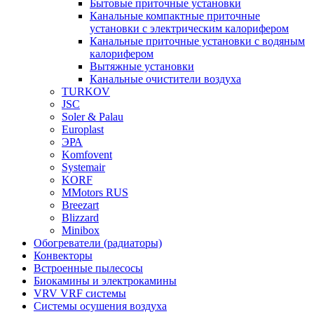
Бытовые приточные установки
Канальные компактные приточные
установки с электрическим калорифером
Канальные приточные установки с водяным
калорифером
Вытяжные установки
Канальные очистители воздуха
TURKOV
JSC
Soler & Palau
Europlast
ЭРА
Komfovent
Systemair
KORF
MMotors RUS
Breezart
Blizzard
Minibox
Обогреватели (радиаторы)
Конвекторы
Встроенные пылесосы
Биокамины и электрокамины
VRV VRF системы
Системы осушения воздуха