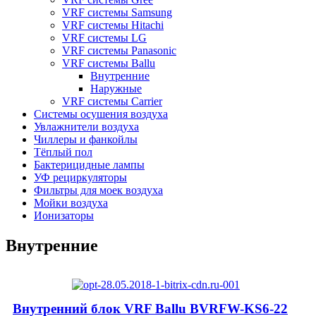
VRF системы Samsung
VRF системы Hitachi
VRF системы LG
VRF системы Panasonic
VRF системы Ballu
Внутренние
Наружные
VRF системы Carrier
Системы осушения воздуха
Увлажнители воздуха
Чиллеры и фанкойлы
Тёплый пол
Бактерицидные лампы
УФ рециркуляторы
Фильтры для моек воздуха
Мойки воздуха
Ионизаторы
Внутренние
Внутренний блок VRF Ballu BVRFW-KS6-22