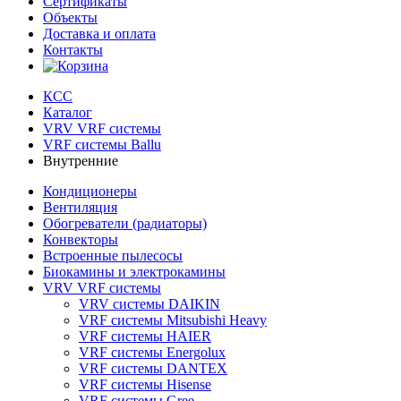
Сертификаты
Объекты
Доставка и оплата
Контакты
КСС
Каталог
VRV VRF системы
VRF системы Ballu
Внутренние
Кондиционеры
Вентиляция
Обогреватели (радиаторы)
Конвекторы
Встроенные пылесосы
Биокамины и электрокамины
VRV VRF системы
VRV системы DAIKIN
VRF системы Mitsubishi Heavy
VRF системы HAIER
VRF системы Energolux
VRF системы DANTEX
VRF системы Hisense
VRF системы Gree