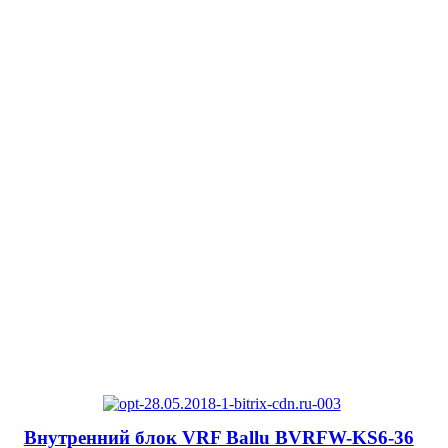
Внутренний блок VRF Ballu BVRFW-KS6-36