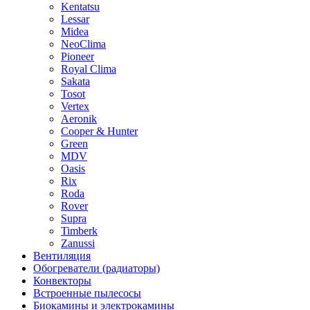
Kentatsu
Lessar
Midea
NeoClima
Pioneer
Royal Clima
Sakata
Tosot
Vertex
Aeronik
Cooper & Hunter
Green
MDV
Oasis
Rix
Roda
Rover
Supra
Timberk
Zanussi
Вентиляция
Обогреватели (радиаторы)
Конвекторы
Встроенные пылесосы
Биокамины и электрокамины