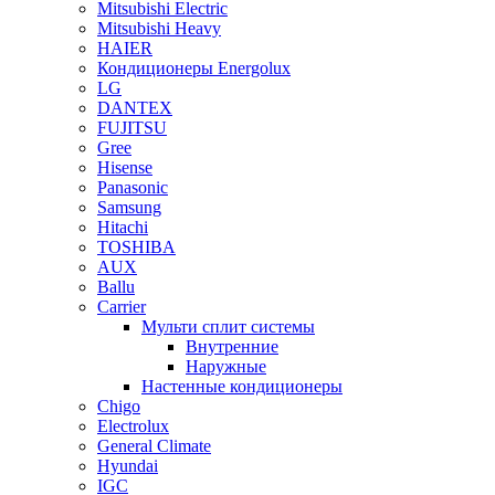
Mitsubishi Electric
Mitsubishi Heavy
HAIER
Кондиционеры Energolux
LG
DANTEX
FUJITSU
Gree
Hisense
Panasonic
Samsung
Hitachi
TOSHIBA
AUX
Ballu
Carrier
Мульти сплит системы
Внутренние
Наружные
Настенные кондиционеры
Chigo
Electrolux
General Climate
Hyundai
IGC