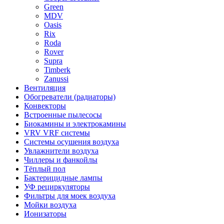
Green
MDV
Oasis
Rix
Roda
Rover
Supra
Timberk
Zanussi
Вентиляция
Обогреватели (радиаторы)
Конвекторы
Встроенные пылесосы
Биокамины и электрокамины
VRV VRF системы
Системы осушения воздуха
Увлажнители воздуха
Чиллеры и фанкойлы
Тёплый пол
Бактерицидные лампы
УФ рециркуляторы
Фильтры для моек воздуха
Мойки воздуха
Ионизаторы