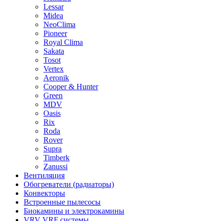
Lessar
Midea
NeoClima
Pioneer
Royal Clima
Sakata
Tosot
Vertex
Aeronik
Cooper & Hunter
Green
MDV
Oasis
Rix
Roda
Rover
Supra
Timberk
Zanussi
Вентиляция
Обогреватели (радиаторы)
Конвекторы
Встроенные пылесосы
Биокамины и электрокамины
VRV VRF системы