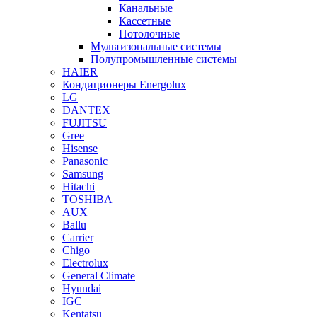
Канальные
Кассетные
Потолочные
Мультизональные системы
Полупромышленные системы
HAIER
Кондиционеры Energolux
LG
DANTEX
FUJITSU
Gree
Hisense
Panasonic
Samsung
Hitachi
TOSHIBA
AUX
Ballu
Carrier
Chigo
Electrolux
General Climate
Hyundai
IGC
Kentatsu