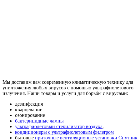
Мы доставим вам современную климатическую технику для
уничтожения любых вирусов с помощью ультрафиолетового
излучения. Наши товары и услуги для борьбы с вирусами:
дезинфекция
кварцевание
озонирование
бактерицидные лампы
ультрафиолетовый стерилизатор воздуха
,
кондиционеры с ультрафиолетовым фильтром
бытовые
приточные вентиляционые установки Спутник