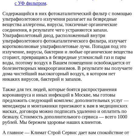
с УФ фильтром
.
Содержащийся в них фотокаталитический фильтр с помощью
ультрафиолетового излучения разлагает на безвредные
вещества аллергены, вирусы, токсичные органические
соединения, в результате чего устраняются запахи.
Ультрафиолетовый диод, расположенный внутри
ультрафиолетового фотокаталитического фильтра, излучает
коротковолновые ультрафиолетовые лучи. Попадая под это
излучение, вирусы, бактерии и любые органические вещества
сгорают, превращаясь в безвредные углекислый газ и пары
воды, поэтому воздух в Вашем помещении освобождается от
болезнетворных микроорганизмов. В результате вы получаете
дома чистейший высокогорный воздух, в котором нет
никаких вирусов, бактерий и запахов.
Также для тех людей, которые боятся распространения
коронавируса и иных инфекций в Москве, мы готовы
предложить следующий комплекс дополнительных услуг —
менеджеры и монтажники приезжают к вам в медицинских
масках, договора можно подписать удаленно и оплатить по
безналу. Стоимость дополнительного сервиса — всего 1000
рублей. Мы бережем здоровье наших клиентов.
А главное — Климат Строй Сервис дает вам спокойствие от