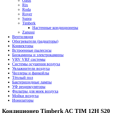
Oasis
Rix
Roda
Rover
Supra
Timberk
Настенные кондиционеры
Zanussi
Вентиляция
Обогреватели (радиаторы)
Конвекторы
Встроенные пылесосы
Биокамины и электрокамины
VRV VRF системы
Системы осушения воздуха
Увлажнители воздуха
Чиллеры и фанкойлы
Тёплый пол
Бактерицидные лампы
УФ рециркуляторы
Фильтры для моек воздуха
Мойки воздуха
Ионизаторы
Кондиционер Timberk AC TIM 12H S20