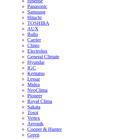
Hisense
Panasonic
Samsung
Hitachi
TOSHIBA
AUX
Ballu
Carrier
Chigo
Electrolux
General Climate
Hyundai
IGC
Kentatsu
Lessar
Midea
NeoClima
Pioneer
Royal Clima
Sakata
Tosot
Vertex
Aeronik
Cooper & Hunter
Green