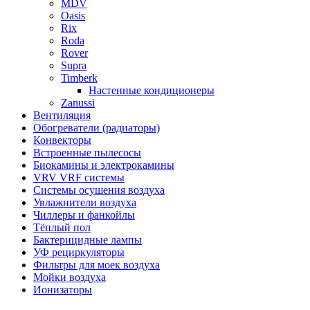
MDV
Oasis
Rix
Roda
Rover
Supra
Timberk
Настенные кондиционеры
Zanussi
Вентиляция
Обогреватели (радиаторы)
Конвекторы
Встроенные пылесосы
Биокамины и электрокамины
VRV VRF системы
Системы осушения воздуха
Увлажнители воздуха
Чиллеры и фанкойлы
Тёплый пол
Бактерицидные лампы
УФ рециркуляторы
Фильтры для моек воздуха
Мойки воздуха
Ионизаторы