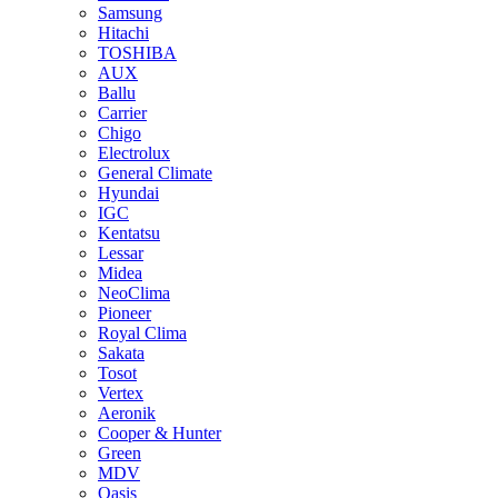
Samsung
Hitachi
TOSHIBA
AUX
Ballu
Carrier
Chigo
Electrolux
General Climate
Hyundai
IGC
Kentatsu
Lessar
Midea
NeoClima
Pioneer
Royal Clima
Sakata
Tosot
Vertex
Aeronik
Cooper & Hunter
Green
MDV
Oasis