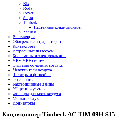
Rix
Roda
Rover
Supra
Timberk
Настенные кондиционеры
Zanussi
Вентиляция
Обогреватели (радиаторы)
Конвекторы
Встроенные пылесосы
Биокамины и электрокамины
VRV VRF системы
Системы осушения воздуха
Увлажнители воздуха
Чиллеры и фанкойлы
Тёплый пол
Бактерицидные лампы
УФ рециркуляторы
Фильтры для моек воздуха
Мойки воздуха
Ионизаторы
Кондиционер Timberk AC TIM 09H S15