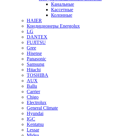
Канальные
Кассетные
Колонные
HAIER
Кондиционеры Energolux
LG
DANTEX
FUJITSU
Gree
Hisense
Panasonic
Samsung
Hitachi
TOSHIBA
AUX
Ballu
Carrier
Chigo
Electrolux
General Climate
Hyundai
IGC
Kentatsu
Lessar
Midea