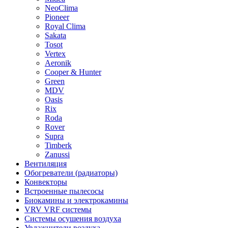
NeoClima
Pioneer
Royal Clima
Sakata
Tosot
Vertex
Aeronik
Cooper & Hunter
Green
MDV
Oasis
Rix
Roda
Rover
Supra
Timberk
Zanussi
Вентиляция
Обогреватели (радиаторы)
Конвекторы
Встроенные пылесосы
Биокамины и электрокамины
VRV VRF системы
Системы осушения воздуха
Увлажнители воздуха