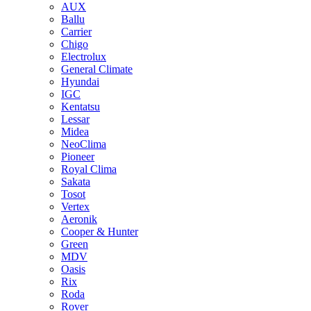
AUX
Ballu
Carrier
Chigo
Electrolux
General Climate
Hyundai
IGC
Kentatsu
Lessar
Midea
NeoClima
Pioneer
Royal Clima
Sakata
Tosot
Vertex
Aeronik
Cooper & Hunter
Green
MDV
Oasis
Rix
Roda
Rover