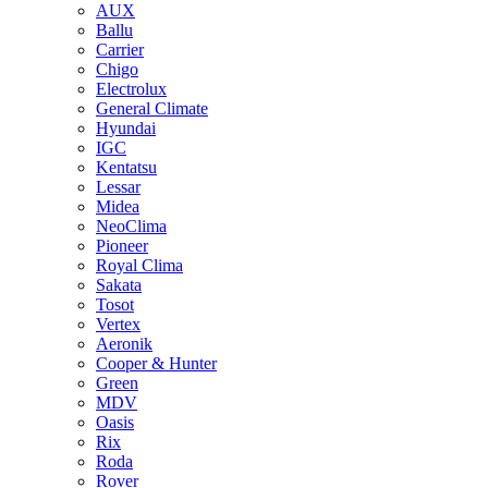
AUX
Ballu
Carrier
Chigo
Electrolux
General Climate
Hyundai
IGC
Kentatsu
Lessar
Midea
NeoClima
Pioneer
Royal Clima
Sakata
Tosot
Vertex
Aeronik
Cooper & Hunter
Green
MDV
Oasis
Rix
Roda
Rover