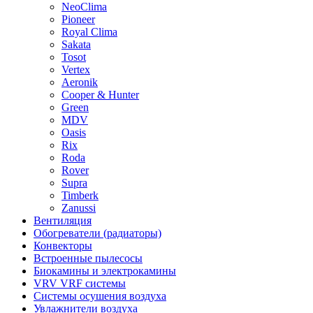
NeoClima
Pioneer
Royal Clima
Sakata
Tosot
Vertex
Aeronik
Cooper & Hunter
Green
MDV
Oasis
Rix
Roda
Rover
Supra
Timberk
Zanussi
Вентиляция
Обогреватели (радиаторы)
Конвекторы
Встроенные пылесосы
Биокамины и электрокамины
VRV VRF системы
Системы осушения воздуха
Увлажнители воздуха