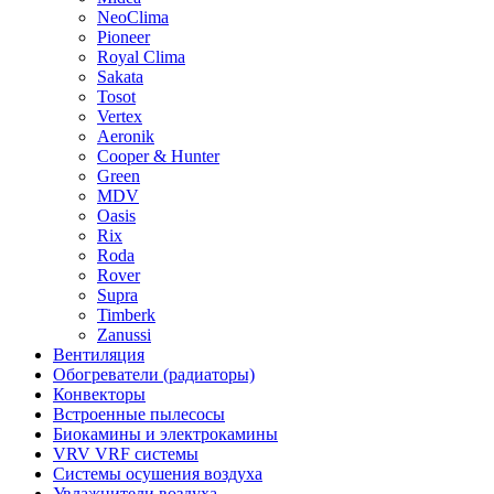
NeoClima
Pioneer
Royal Clima
Sakata
Tosot
Vertex
Aeronik
Cooper & Hunter
Green
MDV
Oasis
Rix
Roda
Rover
Supra
Timberk
Zanussi
Вентиляция
Обогреватели (радиаторы)
Конвекторы
Встроенные пылесосы
Биокамины и электрокамины
VRV VRF системы
Системы осушения воздуха
Увлажнители воздуха