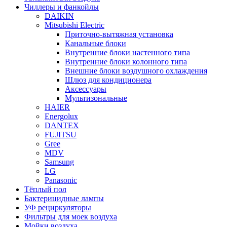
Чиллеры и фанкойлы
DAIKIN
Mitsubishi Electric
Приточно-вытяжная установка
Канальные блоки
Внутренние блоки настенного типа
Внутренние блоки колонного типа
Внешние блоки воздушного охлаждения
Шлюз для кондиционера
Аксессуары
Мультизональные
HAIER
Energolux
DANTEX
FUJITSU
Gree
MDV
Samsung
LG
Panasonic
Тёплый пол
Бактерицидные лампы
УФ рециркуляторы
Фильтры для моек воздуха
Мойки воздуха