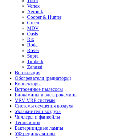
Tosot
Vertex
Aeronik
Cooper & Hunter
Green
MDV
Oasis
Rix
Roda
Rover
Supra
Timberk
Zanussi
Вентиляция
Обогреватели (радиаторы)
Конвекторы
Встроенные пылесосы
Биокамины и электрокамины
VRV VRF системы
Системы осушения воздуха
Увлажнители воздуха
Чиллеры и фанкойлы
Тёплый пол
Бактерицидные лампы
УФ рециркуляторы