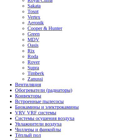
Royal Clima
Sakata
Tosot
Vertex
Aeronik
Cooper & Hunter
Green
MDV
Oasis
Rix
Roda
Rover
Supra
Timberk
Zanussi
Вентиляция
Обогреватели (радиаторы)
Конвекторы
Встроенные пылесосы
Биокамины и электрокамины
VRV VRF системы
Системы осушения воздуха
Увлажнители воздуха
Чиллеры и фанкойлы
Тёплый пол