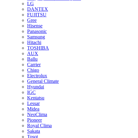
LG
DANTEX
FUJITSU
Gree
Hisense
Panasonic
Samsung
Hitachi
TOSHIBA
AUX
Ballu
Carrier
Chigo
Electrolux
General Climate
Hyundai
IGC
Kentatsu
Lessar
Midea
NeoClima
Pioneer
Royal Clima
Sakata
Tosot