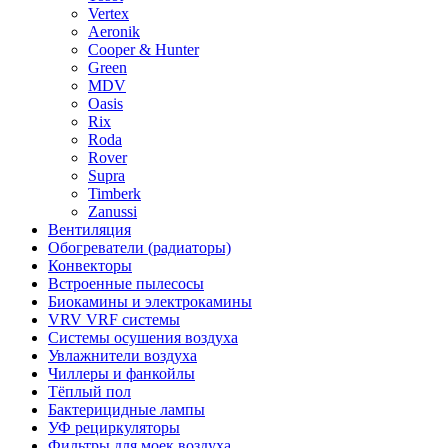
Vertex
Aeronik
Cooper & Hunter
Green
MDV
Oasis
Rix
Roda
Rover
Supra
Timberk
Zanussi
Вентиляция
Обогреватели (радиаторы)
Конвекторы
Встроенные пылесосы
Биокамины и электрокамины
VRV VRF системы
Системы осушения воздуха
Увлажнители воздуха
Чиллеры и фанкойлы
Тёплый пол
Бактерицидные лампы
УФ рециркуляторы
Фильтры для моек воздуха