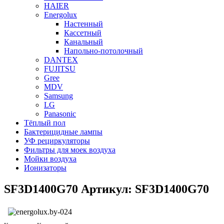
HAIER
Energolux
Настенный
Кассетный
Канальный
Напольно-потолочный
DANTEX
FUJITSU
Gree
MDV
Samsung
LG
Panasonic
Тёплый пол
Бактерицидные лампы
УФ рециркуляторы
Фильтры для моек воздуха
Мойки воздуха
Ионизаторы
SF3D1400G70 Артикул: SF3D1400G70