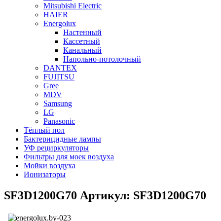
Mitsubishi Electric
HAIER
Energolux
Настенный
Кассетный
Канальный
Напольно-потолочный
DANTEX
FUJITSU
Gree
MDV
Samsung
LG
Panasonic
Тёплый пол
Бактерицидные лампы
УФ рециркуляторы
Фильтры для моек воздуха
Мойки воздуха
Ионизаторы
SF3D1200G70 Артикул: SF3D1200G70