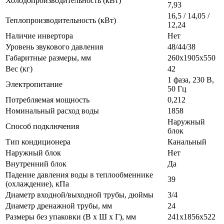
Холодопроизводительность (кВт)
7,93
16,5 / 14,05 /
Теплопроизводительность (кВт)
12,24
Наличие инвертора
Нет
Уровень звукового давления
48/44/38
Габаритные размеры, мм
260x1905x550
Вес (кг)
42
1 фаза, 230 В,
Электропитание
50 Гц
Потребляемая мощность
0,212
Номинальный расход воды
1858
Наружный
Способ подключения
блок
Тип кондиционера
Канальный
Наружный блок
Нет
Внутренний блок
Да
Падение давления воды в теплообменнике
39
(охлаждение), кПа
Диаметр входной/выходной трубы, дюймы
3/4
Диаметр дренажной трубы, мм
24
Размеры без упаковки (В х Ш х Г), мм
241x1856x522