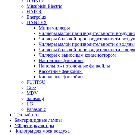
DAIKIN
Mitsubishi Electric
HAIER
Energolux
DANTEX
Мини чиллеры
Чиллеры малой производительности воздушн
Чиллеры большой производительности возду
Чиллеры малой производительности с водян
Чиллеры большой производительности с вод
Чиллеры с выносным конденсатором
Настенные фанкойлы
Напольно - потолочные фанкойлы
Кассетные фанкойлы
Канальные фанкойлы
FUJITSU
Gree
MDV
Samsung
LG
Panasonic
Тёплый пол
Бактерицидные лампы
УФ рециркуляторы
Фильтры для моек воздуха