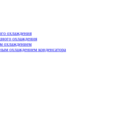
ого охлаждения
шного охлаждения
ым охлаждением
яным охлаждением конденсатора