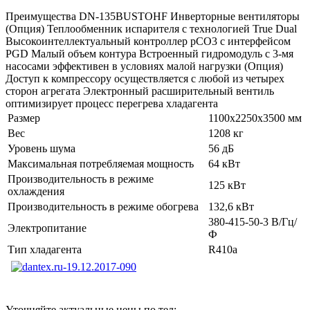
Преимущества DN-135BUSTOHF Инверторные вентиляторы
(Опция) Теплообменник испарителя с технологией True Dual
Высокоинтеллектуальный контроллер pCO3 с интерфейсом
PGD Малый объем контура Встроенный гидромодуль с 3-мя
насосами эффективен в условиях малой нагрузки (Опция)
Доступ к компрессору осуществляется с любой из четырех
сторон агрегата Электронный расширительный вентиль
оптимизирует процесс перегрева хладагента
Размер
1100х2250х3500 мм
Вес
1208 кг
Уровень шума
56 дБ
Максимальная потребляемая мощность
64 кВт
Производительность в режиме
125 кВт
охлаждения
Производительность в режиме обогрева
132,6 кВт
380-415-50-3 В/Гц/
Электропитание
Ф
Тип хладагента
R410a
Уточняйте актуальные цены по тел: