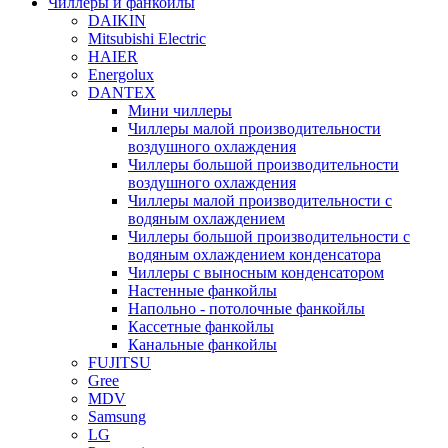
Чиллеры и фанкойлы
DAIKIN
Mitsubishi Electric
HAIER
Energolux
DANTEX
Мини чиллеры
Чиллеры малой производительности
воздушного охлаждения
Чиллеры большой производительности
воздушного охлаждения
Чиллеры малой производительности с
водяным охлаждением
Чиллеры большой производительности с
водяным охлаждением конденсатора
Чиллеры с выносным конденсатором
Настенные фанкойлы
Напольно - потолочные фанкойлы
Кассетные фанкойлы
Канальные фанкойлы
FUJITSU
Gree
MDV
Samsung
LG