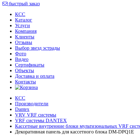
быстрый заказ
КСС
Каталог
Услуги
Компания
Клиенты
Oтзывы
Выбор звезд эстрады
Фото
Видео
Сертификаты
Объекты
Доставка и оплата
Контакты
КСС
Производители
Dantex
VRV VRF системы
VRF системы DANTEX
Кассетные внутренние блоки мультизональных VRF сист
Декоративная панель для кассетного блока DM-DPQ1E