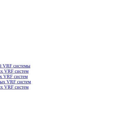
й VRF системы
ых VRF систем
ых VRF систем
ных VRF систем
ых VRF систем