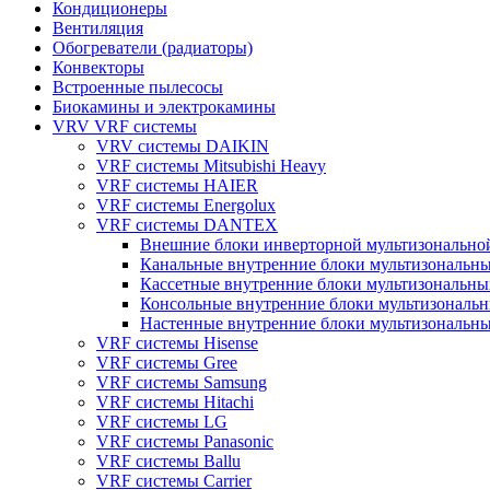
Кондиционеры
Вентиляция
Обогреватели (радиаторы)
Конвекторы
Встроенные пылесосы
Биокамины и электрокамины
VRV VRF системы
VRV системы DAIKIN
VRF системы Mitsubishi Heavy
VRF системы HAIER
VRF системы Energolux
VRF системы DANTEX
Внешние блоки инверторной мультизонально
Канальные внутренние блоки мультизональн
Кассетные внутренние блоки мультизональн
Консольные внутренние блоки мультизональ
Настенные внутренние блоки мультизональн
VRF системы Hisense
VRF системы Gree
VRF системы Samsung
VRF системы Hitachi
VRF системы LG
VRF системы Panasonic
VRF системы Ballu
VRF системы Carrier