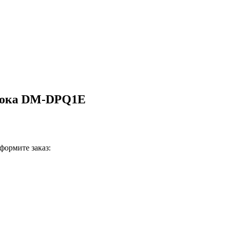
блока DM-DPQ1E
формите заказ: