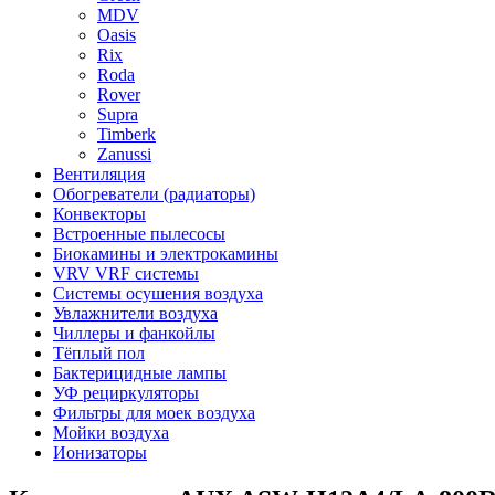
MDV
Oasis
Rix
Roda
Rover
Supra
Timberk
Zanussi
Вентиляция
Обогреватели (радиаторы)
Конвекторы
Встроенные пылесосы
Биокамины и электрокамины
VRV VRF системы
Системы осушения воздуха
Увлажнители воздуха
Чиллеры и фанкойлы
Тёплый пол
Бактерицидные лампы
УФ рециркуляторы
Фильтры для моек воздуха
Мойки воздуха
Ионизаторы