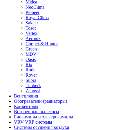
Midea
NeoClima
Pioneer
Royal Clima
Sakata
Tosot
Vertex
Aeronik
Cooper & Hunter
Green
MDV
Oasis
Rix
Roda
Rover
Supra
Timberk
Zanussi
Вентиляция
Обогреватели (радиаторы)
Конвекторы
Встроенные пылесосы
Биокамины и электрокамины
VRV VRF системы
Системы осушения воздуха