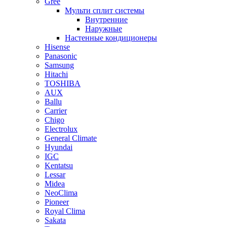
Gree
Мульти сплит системы
Внутренние
Наружные
Настенные кондиционеры
Hisense
Panasonic
Samsung
Hitachi
TOSHIBA
AUX
Ballu
Carrier
Chigo
Electrolux
General Climate
Hyundai
IGC
Kentatsu
Lessar
Midea
NeoClima
Pioneer
Royal Clima
Sakata