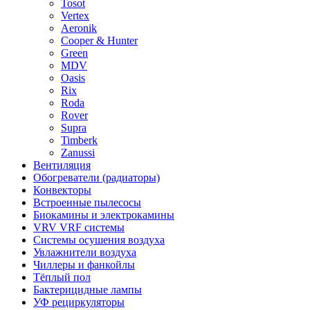
Tosot
Vertex
Aeronik
Cooper & Hunter
Green
MDV
Oasis
Rix
Roda
Rover
Supra
Timberk
Zanussi
Вентиляция
Обогреватели (радиаторы)
Конвекторы
Встроенные пылесосы
Биокамины и электрокамины
VRV VRF системы
Системы осушения воздуха
Увлажнители воздуха
Чиллеры и фанкойлы
Тёплый пол
Бактерицидные лампы
УФ рециркуляторы