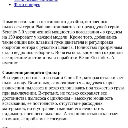
Фото и видео
Помимо стильного платинового дизайна, встроенные
пылесосы серии Platinum отличаются от предыдущей серии
Serenity 3.0 увеличенной мощностью всасывания - в среднем
на 150 аэроватт у каждой модели. Кроме того, добавились
такие опции как плавный пуск двигателя и регулировка
оборотов мотора с рукоятки шланга. Полностью прозрачным
стало ведро-пылесборник. Во всем остальном они сохранили
все прежние достоинства и наработки Beam Electrolux. А
именно:
Самоочищающийся фильтр
Во-первых, он сделан из ткани Gore-Tex, которая отталкивает
пыль и воду. Во-вторых, самоочищается – надуваясь при
включении пылесоса и резко схлопываясь под тяжестью груза
при выключении. В-третьих, не только сохраняет все
достоинства пылесоса с циклоном – высокую мощность
всасывания, ее постоянство, отсутствие расходных
материалов, но и устраняет главный его недостаток –
видимость внешнего выхлопа. А это полностью исключает
возможные проблемы с соседями.