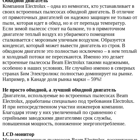
Обходной двигатель
Компания Electrolux – одна из немногих, кто устанавливает в
своих встроенных пылесосах обходной двигатель. В отличие
от прямоточных двигателей он надежно защищен не только от
пыли, которая идет в обход, но и от перепада температур.
Если зимой пылесос стоит на балконе, то в прямоточном
двигателе теплый воздух из убираемого помещения
сталкивается с морозным уличным воздухом. Образуется
конденсат, который может вывести двигатель из строя. В
обходном двигателе это полностью исключено – в нем теплый
и холодный потоки не пересекаются. Именно это делает
встроенные пылесосы Beam Electrolux такими надежными,
особенно в наших условиях. Не случайно именно в северных
странах Бим Электролюкс полностью доминирует на рынке.
Например, в Канаде доля рынка марки – 59%!
Не просто обходной, а лучший обходной двигатель
Двигатели, используемые во встроенных пылесосах Beam
Electrolux, доработаны специально под требования Electrolux.
И при непосредственном участии инженеров компании.
Благодаря этому у них увеличенный по сравнению с
серийными заводскими двигателями срок службы,
повышенная мощность, пониженное энергопотребление.
LCD-монитор
Модели встроенных пылесосов Beam Electrolux, рассчитанные