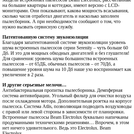
на большие квартиры и коттеджи, имеют версию с LCD-
мониторами. Они показывают, какова мощность всасывания,
сколько часов отработал двигатель и насколько заполнен
пылесборник. А при необходимости сообщают о том, что
нужно вызвать сервисную службу.
Патентованную систему звукоизоляции
Благодаря запатентованной системе звукоизоляции уровень
шума встроенных пылесосов серии Serenity – чуть больше 60
Дб. И это для мощных обходных двигателей и без глушителя!
Для сравнения: уровень шума большинства встроенных
пылесосов – от 65ДБ, обычных пылесосов – от 70Дб, а
повышение уровня шума на 10 Дб наше ухо воспринимает как
увеличение в 2 раза.
И другие серьезные мелочи…
Антибактериальная пропитка пылесборника. Демпферная
система антивибрации. Угольный фильтр для очистки воздуха
после охлаждения мотора. Дополнительная розетка на корпусе
пылесоса. Система Atlis, позволяющая подводить воздуховоды
с правой или левой стороны в зависимости от планировки.
Встроенные пылесосы Beam Electrolux буквально напичканы
продуманными техническими решениями… Впрочем, в этом
нет ничего удивительного. Ведь это Electrolux. Beam
Electrolux.